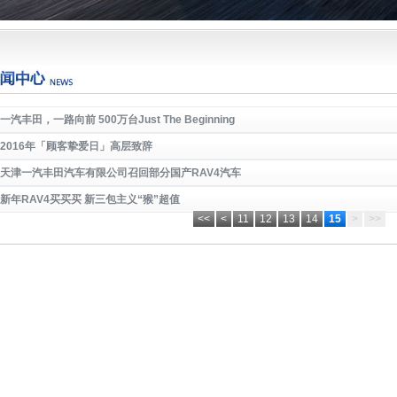
一汽丰田，一路向前 500万台Just The Beginning
2016年「顾客挚爱日」高层致辞
天津一汽丰田汽车有限公司召回部分国产RAV4汽车
新年RAV4买买买 新三包主义“猴”超值
<<
<
11
12
13
14
15
>
>>